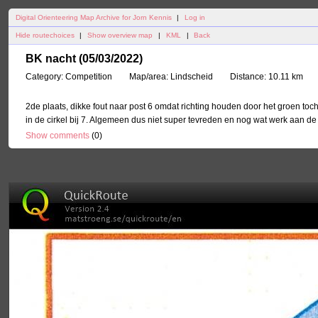
Digital Orienteering Map Archive for Jorn Kennis
|
Log in
Hide routechoices
|
Show overview map
|
KML
|
Back
BK nacht (05/03/2022)
Category:
Competition
Map/area:
Lindscheid
Distance:
10.11 km
2de plaats, dikke fout naar post 6 omdat richting houden door het groen toch
in de cirkel bij 7. Algemeen dus niet super tevreden en nog wat werk aan de w
Show comments
(
0
)